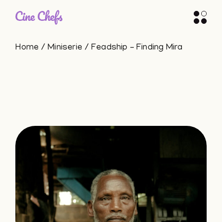
Skip
to
the
content
Home
Miniserie
Feadship – Finding Mira