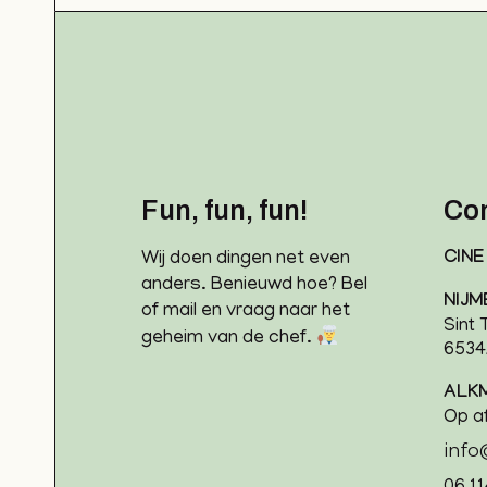
Fun, fun, fun!
Co
Wij doen dingen net even
CINE
anders. Benieuwd hoe? Bel
NIJM
of mail en vraag naar het
Sint
geheim van de chef.
653
ALK
Op a
inf