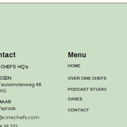
ntact
Menu
HOME
 CHEFS HQ's
OVER CINE CHEFS
EGEN
 Teunismolenweg 48
PODCAST STUDIO
4AG
CASES
MAAR
fspraak
CONTACT
o@cinechefs.com