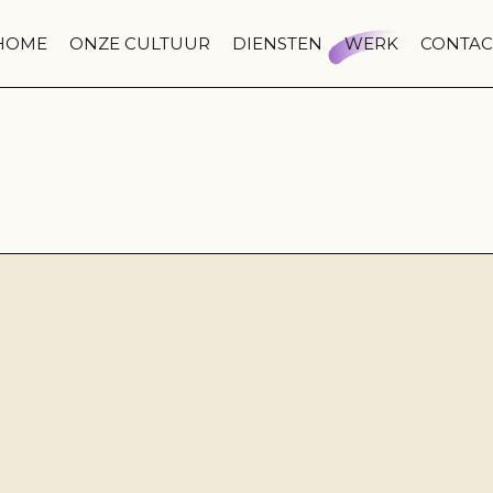
HOME
ONZE CULTUUR
DIENSTEN
WERK
CONTAC
Behind the
Recruitment
Klantcases
scenes
video
Pure verhalen
Brandfilm
Fotografie
Podcast studio
Augmented
Reality