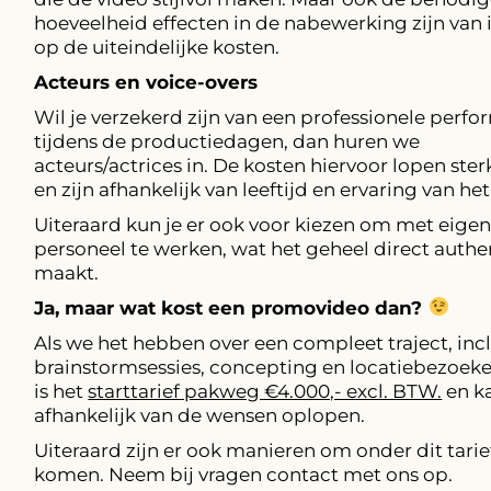
hoeveelheid effecten in de nabewerking zijn van 
op de uiteindelijke kosten.
Acteurs en voice-overs
Wil je verzekerd zijn van een professionele perf
tijdens de productiedagen, dan huren we
acteurs/actrices in. De kosten hiervoor lopen ster
en zijn afhankelijk van leeftijd en ervaring van het
Uiteraard kun je er ook voor kiezen om met eige
personeel te werken, wat het geheel direct authe
maakt.
Ja, maar wat kost een promovideo dan?
Als we het hebben over een compleet traject, incl
brainstormsessies, concepting en locatiebezoek
is het
starttarief pakweg €4.000,- excl. BTW.
en k
afhankelijk van de wensen oplopen.
Uiteraard zijn er ook manieren om onder dit tarief
komen. Neem bij vragen contact met ons op.