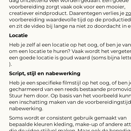
dag ontzettend veel worden gedaan. Een goede
voorbereiding zorgt vaak ook voor een mooier,
creatiever eindproduct. Daarentegen verlies je
z
voorbereiding waardevolle tijd op de productie
en zit de video bij lange na niet zo doordacht in e
Locatie
Heb je zelf al een locatie op het oog, of ben je va
om een locatie te huren? Vaak wordt het vergete
een goede locatie is goud waard (soms bijna lette
).
Script, stijl en nabewerking
Heb je een specifieke filmstijl op het oog, of ben j
gecharmeerd van een reeds bestaande promovi
Stuur hem door. Op basis van het voorbeeld kun
een inschatting maken van de voorbereidingstijd
nabewerking.
Soms wordt er consistent gebruik gemaakt van
bepaalde kleuren kleding, make-up of andere at
die de video stijlvol maken. Maar ook de benodi