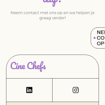
Neem contact met ons op en we helpen je
graag verder!
NE
CO
OP