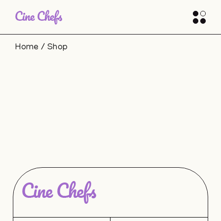
Skip
to
the
content
Home
Shop