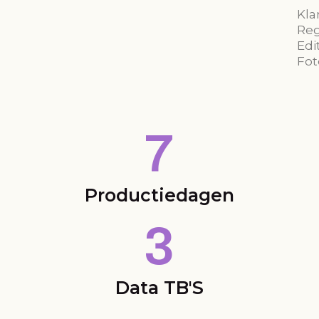
Kla
Reg
Edi
Fot
7
Productiedagen
3
Data TB'S